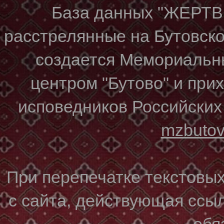
База данных "ЖЕР
расстрелянные на Бутовском
создается Мемориальн
центром "Бутово" и при
исповедников Российских
mzbuto
При перепечатке текстовы
с сайта, действующая ссы
обя