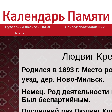
Бутовский полигон НКВД
Список пострадавших
Поиск
Людвиг Кр
Родился в 1893 г. Место р
уезд, дер. Ново-Мильск.
Немец. Род деятельности к
Был беспартийным.
Последний раз Людвиг Кр