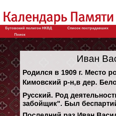
Бутовский полигон НКВД
Список пострадавших
Поиск
Иван Ва
Родился в 1909 г. Место р
Кимовский р-н,в дер. Бел
Русский. Род деятельности
забойщик". Был беспарти
Последний раз Иван Васи