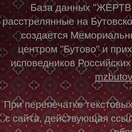
База данных "ЖЕР
расстрелянные на Бутовском
создается Мемориальн
центром "Бутово" и при
исповедников Российских
mzbuto
При перепечатке текстовы
с сайта, действующая ссы
обя