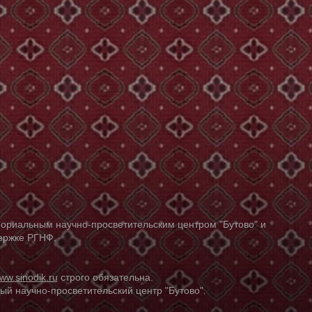
ориальным научно-просветительским центром "Бутово" и
держке РГНФ.
ww.sinodik.ru
строго обязательна.
й научно-просветительский центр "Бутово".