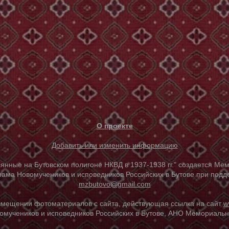
О проекте
Добавить или изменить информацию
е на Бутовском полигоне НКВД в 1937-1938 гг." создается Мем
ама Новомучеников и исповедников Российских в Бутове при под
mzbutovo@gmail.com
азмещении фотоматериалов с сайта, действующая ссылка на сайт
w
омучеников и исповедников Российских в Бутове, АНО Мемориальны