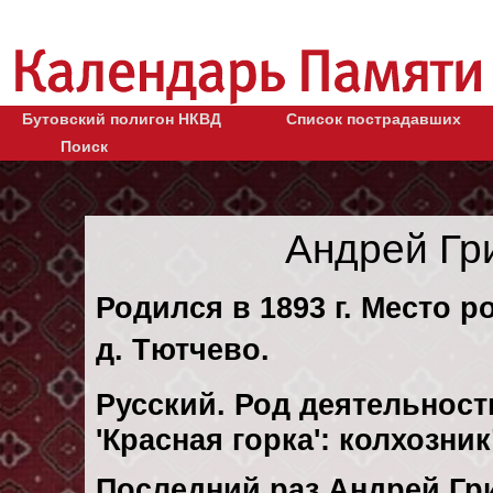
Бутовский полигон НКВД
Список пострадавших
Поиск
Андрей Гр
Родился в 1893 г. Место р
д. Тютчево.
Русский. Род деятельност
'Красная горка': колхозни
Последний раз Андрей Гр