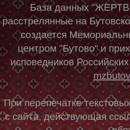
База данных "ЖЕР
расстрелянные на Бутовском
создается Мемориальн
центром "Бутово" и при
исповедников Российских
mzbuto
При перепечатке текстовы
с сайта, действующая ссы
обя