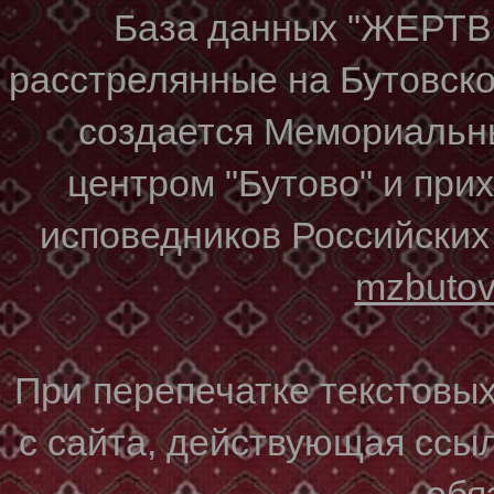
База данных "ЖЕР
расстрелянные на Бутовском
создается Мемориальн
центром "Бутово" и при
исповедников Российских
mzbuto
При перепечатке текстовы
с сайта, действующая ссы
обя