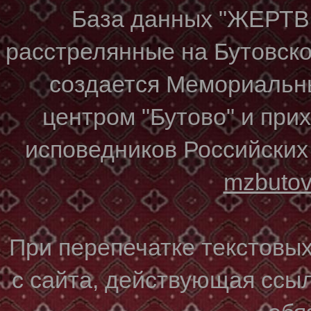
База данных "ЖЕР
расстрелянные на Бутовском
создается Мемориальн
центром "Бутово" и при
исповедников Российских
mzbuto
При перепечатке текстовы
с сайта, действующая ссы