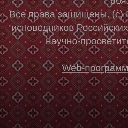
обя
Все права защищены. (с)
исповедников Российски
научно-просветите
Web-программи