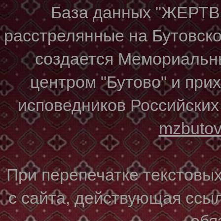
База данных "ЖЕР
расстрелянные на Бутовском
создается Мемориальн
центром "Бутово" и при
исповедников Российских
mzbuto
При перепечатке текстовы
с сайта, действующая ссы
обя