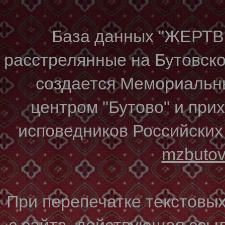
База данных "ЖЕР
расстрелянные на Бутовском
создается Мемориальн
центром "Бутово" и при
исповедников Российских
mzbuto
При перепечатке текстовы
с сайта, действующая ссы