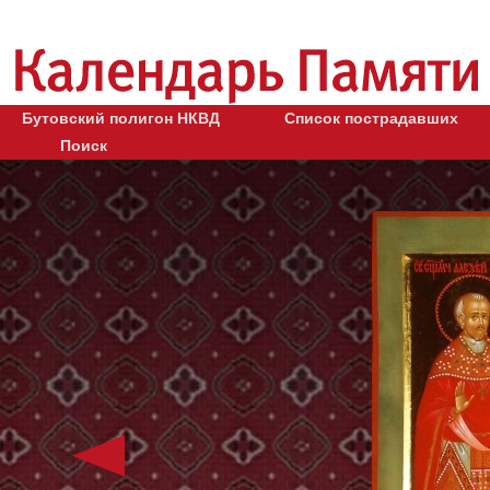
Бутовский полигон НКВД
Список пострадавших
Поиск