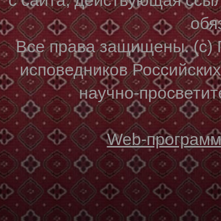
обя
Все права защищены. (с)
исповедников Российски
научно-просветите
Web-программи