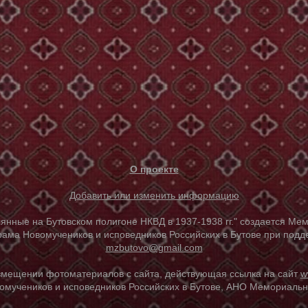
О проекте
Добавить или изменить информацию
е на Бутовском полигоне НКВД в 1937-1938 гг." создается Мем
ама Новомучеников и исповедников Российских в Бутове при под
mzbutovo@gmail.com
азмещении фотоматериалов с сайта, действующая ссылка на сайт
w
омучеников и исповедников Российских в Бутове, АНО Мемориальны