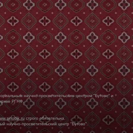
ориальным научно-просветительским центром "Бутово" и
держке РГНФ.
ww.sinodik.ru
строго обязательна.
й научно-просветительский центр "Бутово".