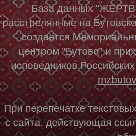
База данных "ЖЕР
расстрелянные на Бутовском
создается Мемориальн
центром "Бутово" и при
исповедников Российских
mzbuto
При перепечатке текстовы
с сайта, действующая ссы