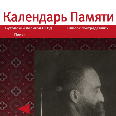
Бутовский полигон НКВД
Список пострадавших
Поиск