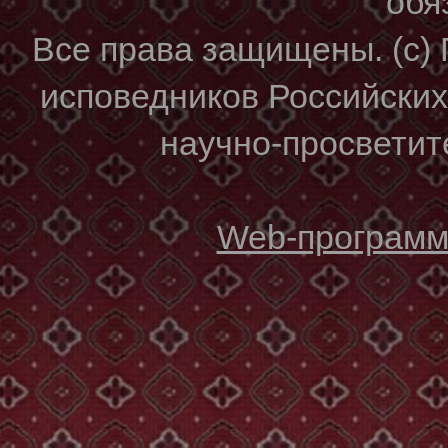
обя
Все права защищены. (с)
исповедников Российски
научно-просветите
Web-программи