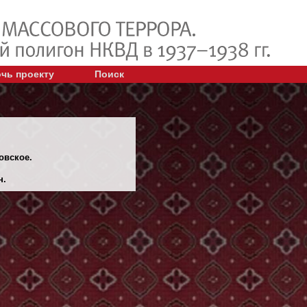
чь проекту
Поиск
овское.
н.