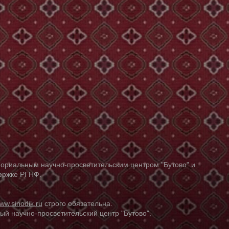
ориальным научно-просветительским центром "Бутово" и
держке РГНФ.
ww.sinodik.ru
строго обязательна.
й научно-просветительский центр "Бутово".