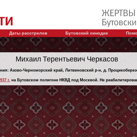
Даты расстрелов
Бутовский синодик
Помо
Михаил Терентьевич Черкасов
ения: Азово-Черноморский край, Литвиновский р-н, д. Процикоберез
937 г.
на Бутовском полигоне НКВД под Москвой. Не реабилитирова