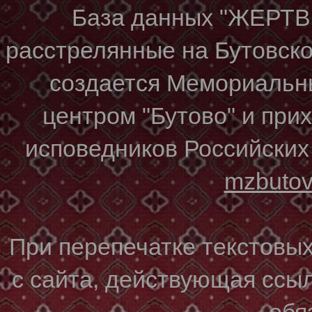
База данных "ЖЕР
расстрелянные на Бутовском
создается Мемориальн
центром "Бутово" и при
исповедников Российских
mzbuto
При перепечатке текстовы
с сайта, действующая ссы
обя