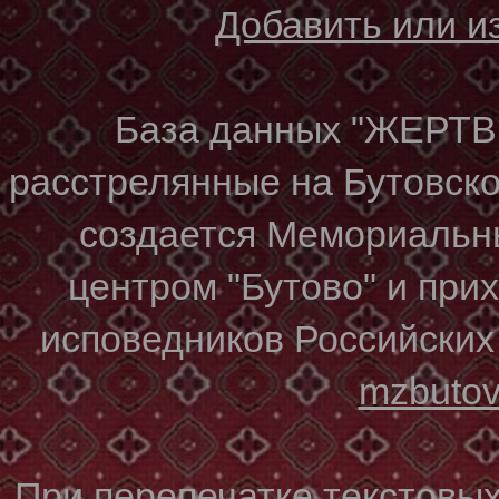
Добавить или 
База данных "ЖЕР
расстрелянные на Бутовском
создается Мемориальн
центром "Бутово" и при
исповедников Российских
mzbuto
При перепечатке текстовы