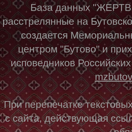
База данных "ЖЕР
расстрелянные на Бутовском
создается Мемориальн
центром "Бутово" и при
исповедников Российских
mzbuto
При перепечатке текстовы
с сайта, действующая ссы
обя