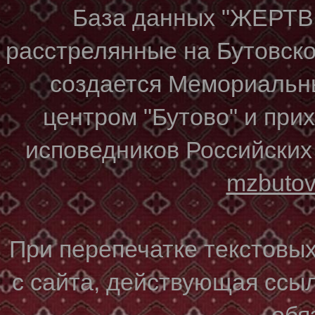
База данных "ЖЕР
расстрелянные на Бутовском
создается Мемориальн
центром "Бутово" и при
исповедников Российских
mzbuto
При перепечатке текстовы
с сайта, действующая ссы
обя