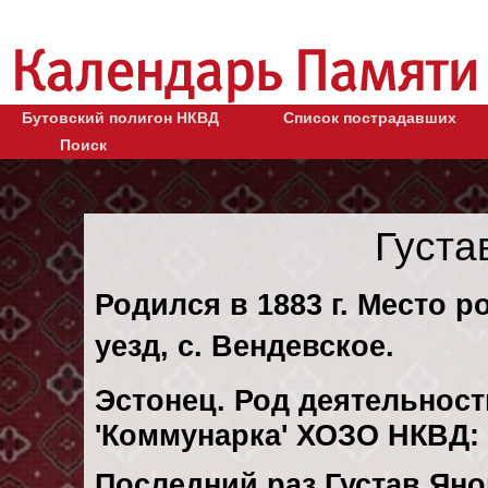
Бутовский полигон НКВД
Список пострадавших
Поиск
Густа
Родился в 1883 г. Место 
уезд, с. Вендевское.
Эстонец. Род деятельност
'Коммунарка' ХОЗО НКВД:
Последний раз Густав Яно