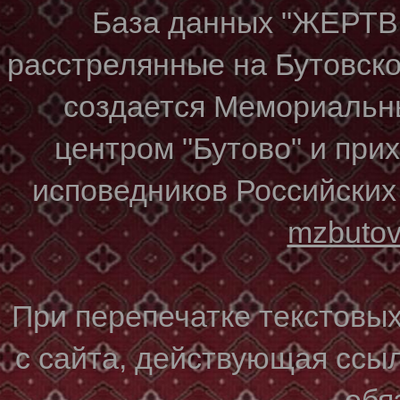
База данных "ЖЕР
расстрелянные на Бутовском
создается Мемориальн
центром "Бутово" и при
исповедников Российских
mzbuto
При перепечатке текстовы
с сайта, действующая ссы
обя