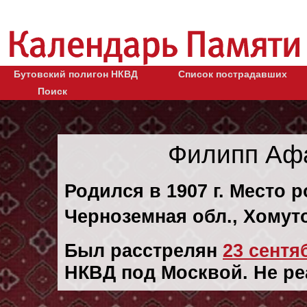
Бутовский полигон НКВД
Список пострадавших
Поиск
Филипп Аф
Родился в 1907 г. Место 
Черноземная обл., Хомуто
Был расстрелян
23 сентяб
НКВД под Москвой. Не ре