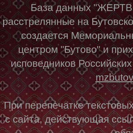
База данных "ЖЕР
расстрелянные на Бутовском
создается Мемориальн
центром "Бутово" и при
исповедников Российских
mzbuto
При перепечатке текстовы
с сайта, действующая ссы
обя