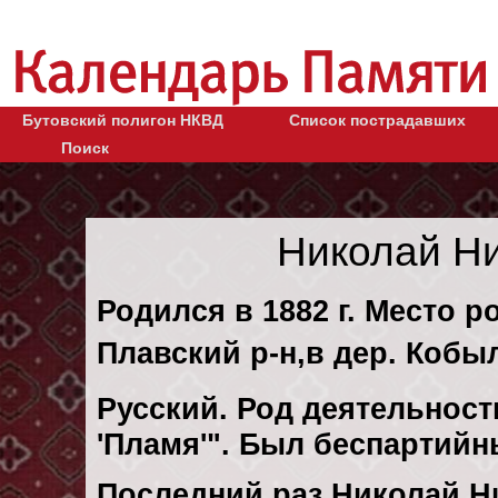
Бутовский полигон НКВД
Список пострадавших
Поиск
Николай Н
Родился в 1882 г. Место р
Плавский р-н,в дер. Кобы
Русский. Род деятельности
'Пламя'". Был беспартийн
Последний раз Николай 