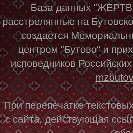
База данных "ЖЕР
расстрелянные на Бутовском
создается Мемориальн
центром "Бутово" и при
исповедников Российских
mzbuto
При перепечатке текстовы
с сайта, действующая ссы
обя