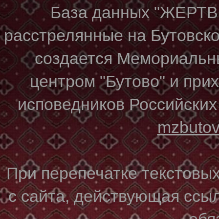
База данных "ЖЕР
расстрелянные на Бутовском
создается Мемориальн
центром "Бутово" и при
исповедников Российских
mzbuto
При перепечатке текстовы
с сайта, действующая ссы
обя