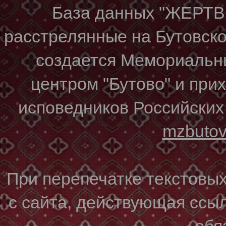
База данных "ЖЕР
расстрелянные на Бутовском
создается Мемориальн
центром "Бутово" и при
исповедников Российских
mzbuto
При перепечатке текстовы
с сайта, действующая ссы
обя