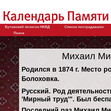
Бутовский полигон НКВД
Список пострадавших
Поиск
Михаил Ми
Родился в 1874 г. Место р
Болоховка.
Русский. Род деятельности
'Мирный труд'". Был бес
Последний раз Михаил М