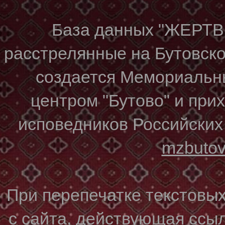
База данных "ЖЕР
расстрелянные на Бутовском
создается Мемориальн
центром "Бутово" и при
исповедников Российских
mzbuto
При перепечатке текстовы
с сайта, действующая ссы