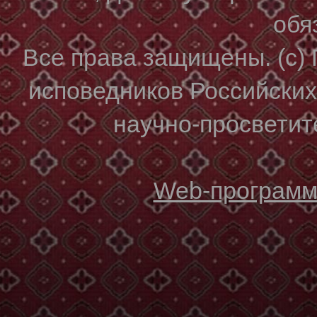
обя
Все права защищены. (с)
исповедников Российски
научно-просветите
Web-программи