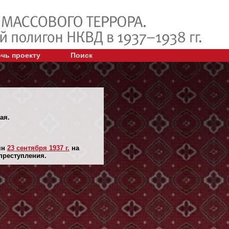
чь проекту
Поиск
ая.
ян
23 сентября 1937 г.
на
преступления.