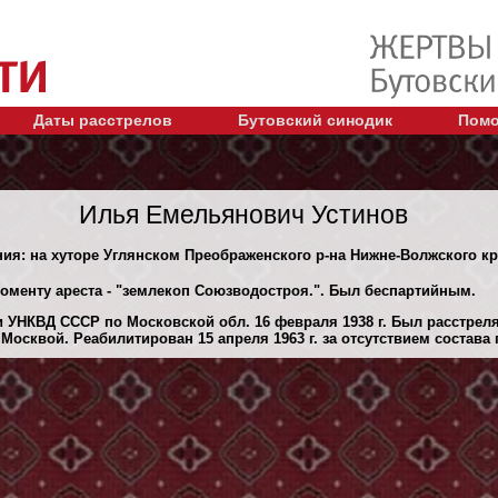
Даты расстрелов
Бутовский синодик
Помо
Илья Емельянович Устинов
ния: на хуторе Углянском Преображенского р-на Нижне-Волжского кр
моменту ареста - "землекоп Союзводостроя.". Был беспартийным.
 УНКВД СССР по Московской обл. 16 февраля 1938 г. Был расстрел
осквой. Реабилитирован 15 апреля 1963 г. за отсутствием состава 