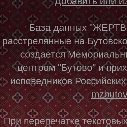
Добавить или 
База данных "ЖЕР
расстрелянные на Бутовском
создается Мемориальн
центром "Бутово" и при
исповедников Российских
mzbuto
При перепечатке текстовы