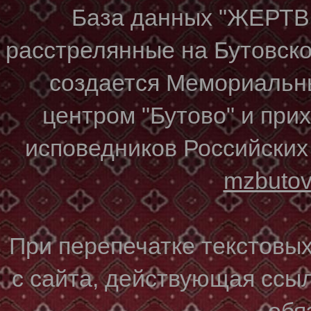
База данных "ЖЕР
расстрелянные на Бутовском
создается Мемориальн
центром "Бутово" и при
исповедников Российских
mzbuto
При перепечатке текстовы
с сайта, действующая ссы
обя