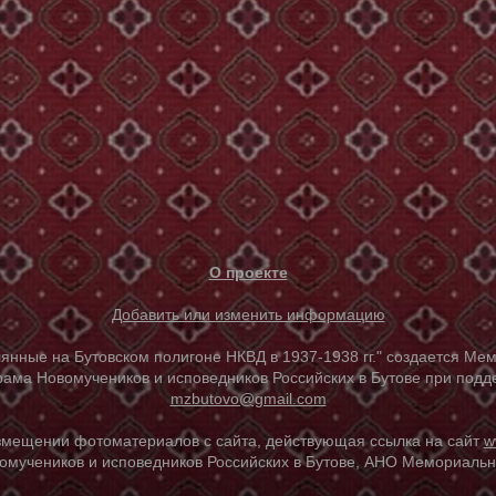
О проекте
Добавить или изменить информацию
е на Бутовском полигоне НКВД в 1937-1938 гг." создается Мем
ама Новомучеников и исповедников Российских в Бутове при под
mzbutovo@gmail.com
азмещении фотоматериалов с сайта, действующая ссылка на сайт
w
омучеников и исповедников Российских в Бутове, АНО Мемориальны