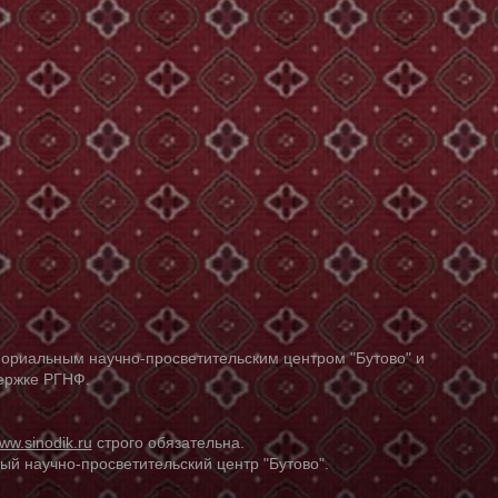
ориальным научно-просветительским центром "Бутово" и
держке РГНФ.
ww.sinodik.ru
строго обязательна.
й научно-просветительский центр "Бутово".