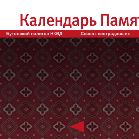
Бутовский полигон НКВД
Список пострадавших