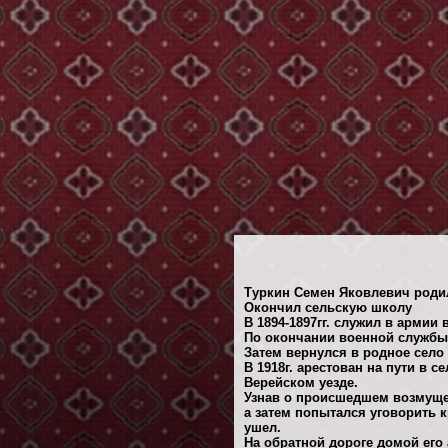
Туркин Семен Яковлевич родил
Окончил сельскую школу
В 1894-1897гг. служил в армии 
По окончании военной службы
Затем вернулся в родное село
В 1918г. арестован на пути в 
Верейском уезде.
Узнав о происшедшем возмущен
а затем попытался уговорить к
ушел.
На обратной дороге домой его