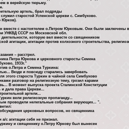
оем в верейскую тюрьму.
н.
роительную артель, брал подряды
г. служил старостой Успенской церкви с. Симбухово.
р Юрков).
ван вместе с настоятелем о.Петром Юрковым. Они были заключены 
 при УНКВД СССР по Московской обл.
 деятельности, которую вел вместе со священником
кой агитации, агитации против колхозного строительства, религиоз
азания – расстрел.
ника Петра Юркова и церковного старосты Семена
ухово, 1933г."
тив о.Петра и Семена Туркина:
стью... Везде и повсюду старались завербовать
ля этого староста Туркин в чайной села Симбухово
иками разговор на религиозную тему, грозил карами
ь... В момент выпуска проекта Сталинской Конституции
 и дала права Церкви...
троительной артели...
уркин вели религиозную пропаганду...
вым проводили нелегальные собрания верующих... ".
ветил:
 обсуждения церковных вопросов, но священника
 а/с агитации себя не признал.
Туркину и священнику о.Петру Юркову был вынесен