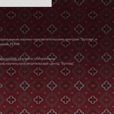
ориальным научно-просветительским центром "Бутово" и
держке РГНФ.
ww.sinodik.ru
строго обязательна.
й научно-просветительский центр "Бутово".