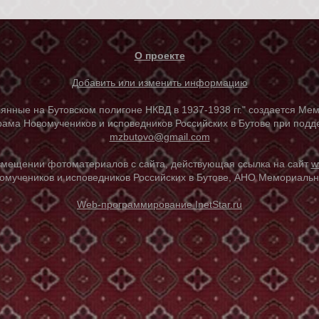
О проекте
Добавить или изменить информацию
е на Бутовском полигоне НКВД в 1937-1938 гг." создается Мем
ама Новомучеников и исповедников Российских в Бутове при под
mzbutovo@gmail.com
азмещении фотоматериалов с сайта, действующая ссылка на сайт
w
омучеников и исповедников Российских в Бутове, АНО Мемориальны
Web-программирование InetStar.ru