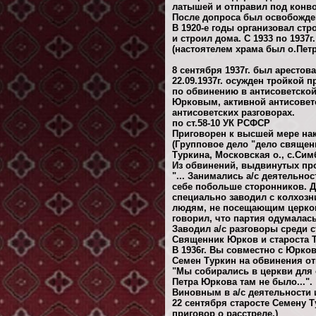
латышей и отправил под конв
После допроса был освобожде
В 1920-е годы организовал ст
и строил дома. С 1933 по 1937
(настоятелем храма был о.Пет
8 сентября 1937г. был аресто
22.09.1937г. осужден тройкой
по обвинению в антисоветской
Юрковым, активной антисоветс
антисоветских разговорах.
по ст.58-10 УК РСФСР
Приговорен к высшей мере нак
(Групповое дело "дело священ
Туркина, Московская о., с.Симб
Из обвинений, выдвинутых про
"... Занимались а/с деятельно
себе побольше сторонников. Д
специально заводил с колхозн
людям, не посещающим церков
говорил, что партия одумалась
Заводил а/с разговоры среди с
Священник Юрков и староста Т
В 1936г. Вы совместно с Юрко
Семен Туркин на обвинения от
"Мы собирались в церкви для
Петра Юркова там не было...".
Виновным в а/с деятельности и
22 сентября старосте Семену 
приговор о расстреле.)