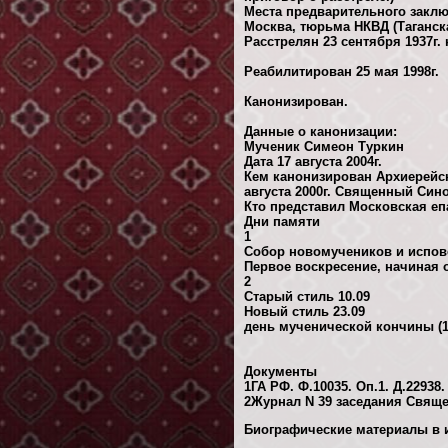
Места предварительного заключ
Москва, тюрьма НКВД (Таганск
Расстрелян 23 сентября 1937г.
Реабилитирован 25 мая 1998г.
Канонизирован.
Данные о канонизации:
Мученик Симеон Туркин
Дата 17 августа 2004г.
Кем канонизирован Архиерейск
августа 2000г. Священный Синод
Кто представил Московская еп
Дни памяти
1
Собор новомучеников и испов
Первое воскресение, начиная от
2
Старый стиль 10.09
Новый стиль 23.09
день мученической кончины (19
Документы
1ГА РФ. Ф.10035. Оп.1. Д.22938.
2Журнал N 39 заседания Свяще
Биографические материалы в и