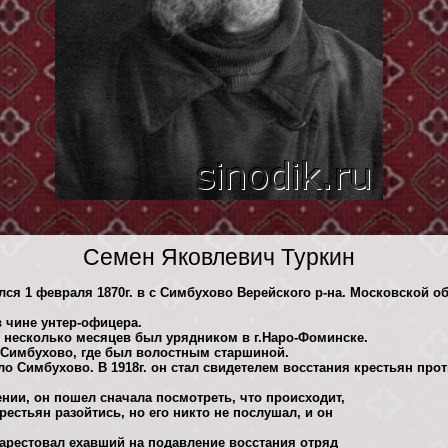
Семен Яковлевич Туркин
ся 1 февраля 1870г. в с Симбухово Верейского р-на. Московской об
в чине унтер-офицера.
 несколько месяцев был урядником в г.Наро-Фоминске.
 Симбухово, где был волостным старшиной.
село Симбухово. В 1918г. он стал свидетелем восстания крестьян пр
ии, он пошел сначала посмотреть, что происходит,
рестьян разойтись, но его никто не послушал, и он
 арестовал ехавший на подавление восстания отряд