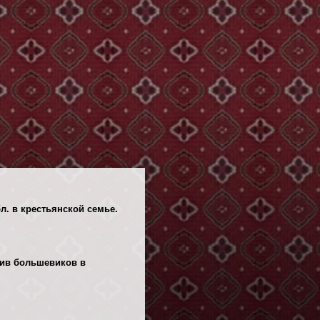
л. в крестьянской семье.
отив большевиков в