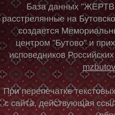
База данных "ЖЕР
расстрелянные на Бутовском
создается Мемориальн
центром "Бутово" и при
исповедников Российских
mzbuto
При перепечатке текстовы
с сайта, действующая ссы
обя