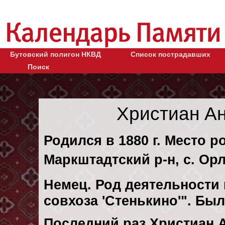
Бутовский полигон НКВД
Список пострадавших
Поиск
Христиан А
Родился в 1880 г. Место 
Маркштадтский р-н, с. Ор
Немец. Род деятельности 
совхоза 'Стенькино'". Бы
Последний раз Христиан 