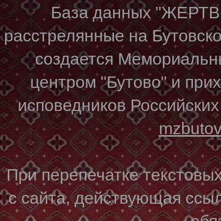
База данных "ЖЕР
расстрелянные на Бутовском
создается Мемориальн
центром "Бутово" и при
исповедников Российских
mzbuto
При перепечатке текстовы
с сайта, действующая ссы
обя