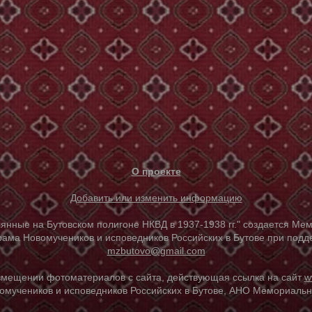
О проекте
Добавить или изменить информацию
е на Бутовском полигоне НКВД в 1937-1938 гг." создается Мем
ама Новомучеников и исповедников Российских в Бутове при под
mzbutovo@gmail.com
азмещении фотоматериалов с сайта, действующая ссылка на сайт
w
омучеников и исповедников Российских в Бутове, АНО Мемориальны