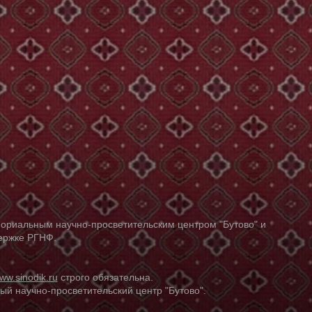
ориальным научно-просветительским центром "Бутово" и
держке РГНФ.
ww.sinodik.ru
строго обязательна.
й научно-просветительский центр "Бутово".