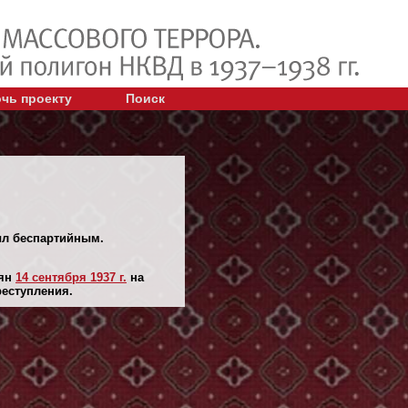
чь проекту
Поиск
Был беспартийным.
лян
14 сентября 1937 г.
на
реступления.