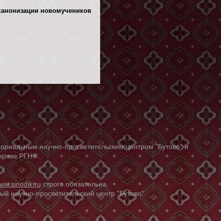
канонизации новомучеников
ориальным научно-просветительским центром "Бутово" и
держке РГНФ.
ww.sinodik.ru
строго обязательна.
й научно-просветительский центр "Бутово".