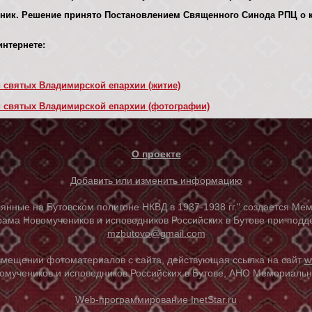
ник. Решение принято Постановлением Священного Синода РПЦ о 
нтернете:
 святых Владимирской епархии (житие)
и святых Владимирской епархии (фотографии)
О проекте
Добавить или изменить информацию
е на Бутовском полигоне НКВД в 1937-1938 гг." создается Мем
ама Новомучеников и исповедников Российских в Бутове при под
mzbutovo@gmail.com
азмещении фотоматериалов с сайта, действующая ссылка на сайт
w
омучеников и исповедников Российских в Бутове, АНО Мемориальны
Web-программирование InetStar.ru