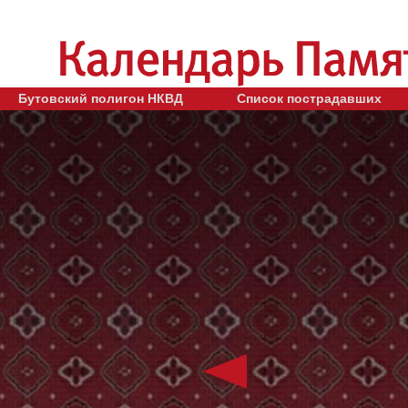
Бутовский полигон НКВД
Список пострадавших