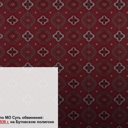
по МО Суть обвинения:
38 г.
на Бутовском полигоне