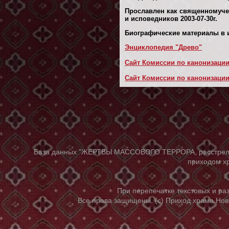
Прославлен как священномуче
и исповедников 2003-07-30г.
Биографические материалы в и
Энциклопедия "Древо"
Сайт Комиссии по канонизации
Сайт Комиссии по канонизаци
База данных "ЖЕРТВЫ МАССОВОГО ТЕРРОРА, расстрелянны
приходом хр
При перепечатке текстовых и р
Все права защищены. (с) Приход храма Нов