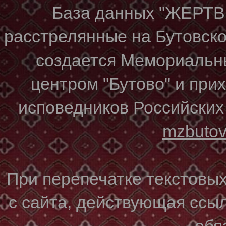
База данных "ЖЕР
расстрелянные на Бутовском
создается Мемориальн
центром "Бутово" и при
исповедников Российских
mzbuto
При перепечатке текстовы
с сайта, действующая ссы
обя