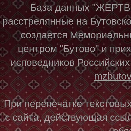
База данных "ЖЕР
расстрелянные на Бутовском
создается Мемориальн
центром "Бутово" и при
исповедников Российских
mzbuto
При перепечатке текстовы
с сайта, действующая ссы
обя