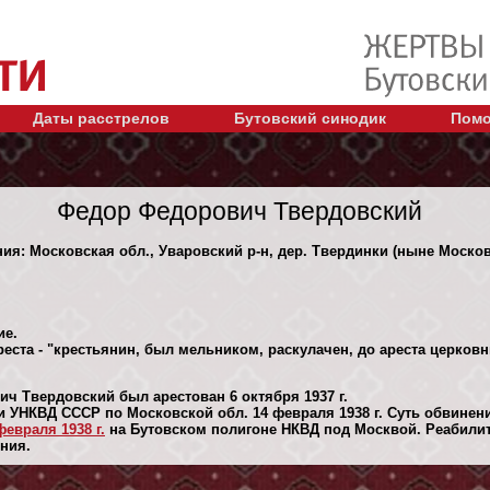
Даты расстрелов
Бутовский синодик
Помо
Федор Федорович Твердовский
ния: Московская обл., Уваровский р-н, дер. Твердинки (ныне Москов
ие.
еста - "крестьянин, был мельником, раскулачен, до ареста церков
ч Твердовский был арестован 6 октября 1937 г.
 УНКВД СССР по Московской обл. 14 февраля 1938 г. Суть обвине
февраля 1938 г.
на Бутовском полигоне НКВД под Москвой. Реабилити
ния.