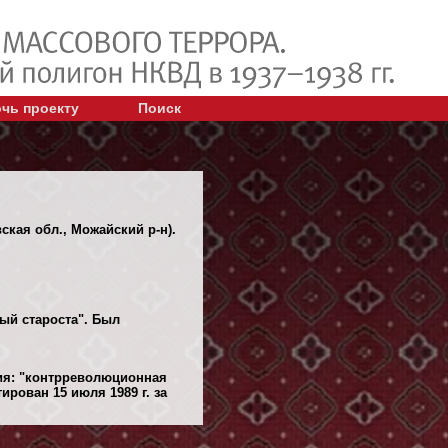
чь проекту
Поиск
ская обл., Можайский р-н).
ный староста". Был
ния: "контрреволюционная
рован 15 июля 1989 г. за