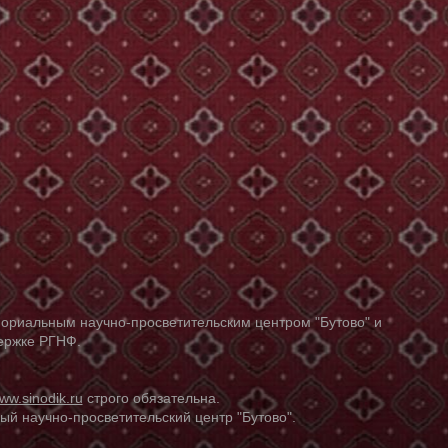
ориальным научно-просветительским центром "Бутово" и
держке РГНФ.
ww.sinodik.ru
строго обязательна.
й научно-просветительский центр "Бутово".