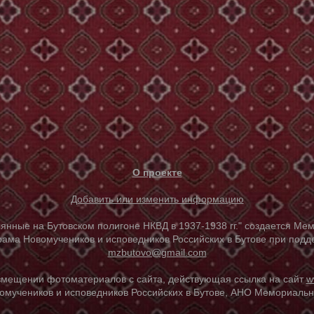
О проекте
Добавить или изменить информацию
е на Бутовском полигоне НКВД в 1937-1938 гг." создается Мем
ама Новомучеников и исповедников Российских в Бутове при под
mzbutovo@gmail.com
азмещении фотоматериалов с сайта, действующая ссылка на сайт
w
омучеников и исповедников Российских в Бутове, АНО Мемориальны