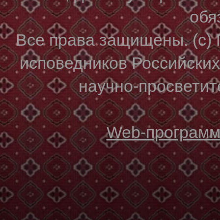
обя
Все права защищены. (с)
исповедников Российски
научно-просветите
Web-программи