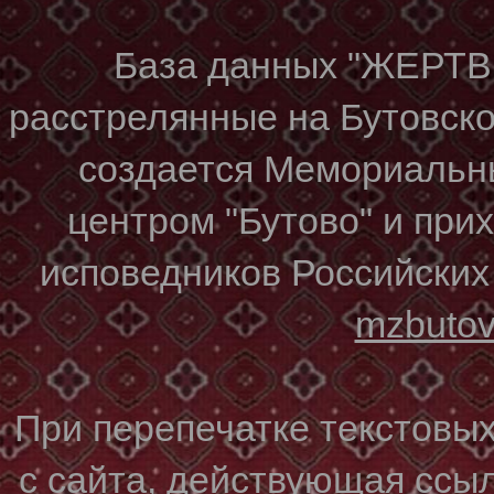
База данных "ЖЕР
расстрелянные на Бутовском
создается Мемориальн
центром "Бутово" и при
исповедников Российских
mzbuto
При перепечатке текстовы
с сайта, действующая ссы