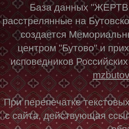
База данных "ЖЕР
расстрелянные на Бутовском
создается Мемориальн
центром "Бутово" и при
исповедников Российских
mzbuto
При перепечатке текстовы
с сайта, действующая ссы
обя