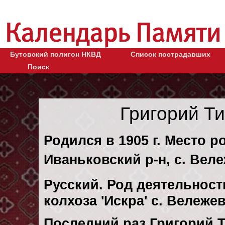
Бутовский полигон НКВД
Список пострадавших
Поиск
Григорий Т
Родился в 1905 г. Место р
Иваньковский р-н, с. Вел
Русский. Род деятельност
колхоза 'Искра' с. Вележ
Последний раз Григорий