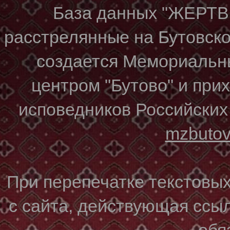
База данных "ЖЕР
расстрелянные на Бутовском
создается Мемориальн
центром "Бутово" и при
исповедников Российских
mzbuto
При перепечатке текстовы
с сайта, действующая ссы
обя