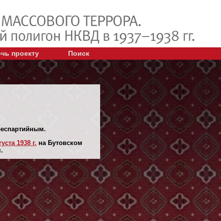
чь проекту
Поиск
 беспартийным.
густа 1938 г.
на Бутовском
.