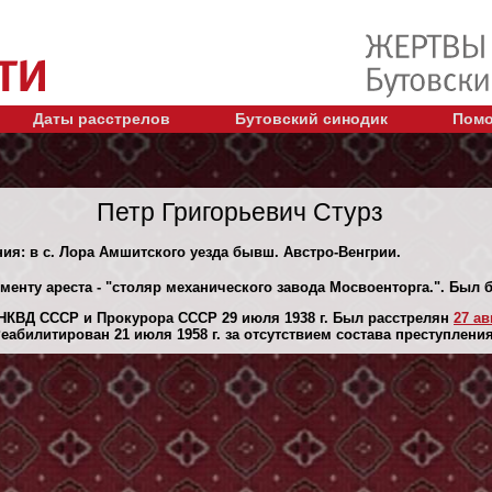
Даты расстрелов
Бутовский синодик
Помо
Петр Григорьевич Стурз
ния: в с. Лора Амшитского уезда бывш. Австро-Венгрии.
менту ареста - "столяр механического завода Мосвоенторга.". Был
НКВД СССР и Прокурора СССР 29 июля 1938 г. Был расстрелян
27 ав
абилитирован 21 июля 1958 г. за отсутствием состава преступления