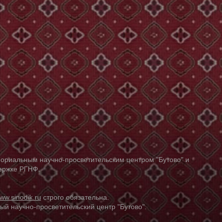
ориальным научно-просветительским центром "Бутово" и
держке РГНФ.
ww.sinodik.ru
строго обязательна.
й научно-просветительский центр "Бутово".