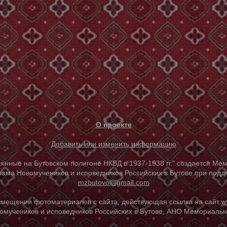
О проекте
Добавить или изменить информацию
е на Бутовском полигоне НКВД в 1937-1938 гг." создается Мем
ама Новомучеников и исповедников Российских в Бутове при под
mzbutovo@gmail.com
азмещении фотоматериалов с сайта, действующая ссылка на сайт
w
омучеников и исповедников Российских в Бутове, АНО Мемориальны