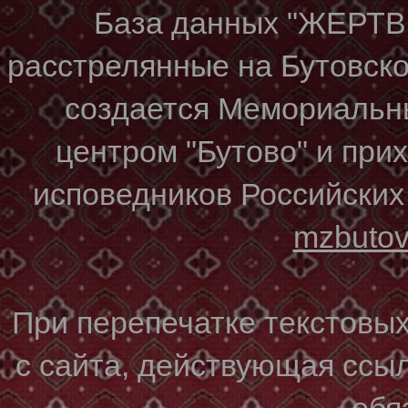
База данных "ЖЕР
расстрелянные на Бутовском
создается Мемориальн
центром "Бутово" и при
исповедников Российских
mzbuto
При перепечатке текстовы
с сайта, действующая ссы
обя