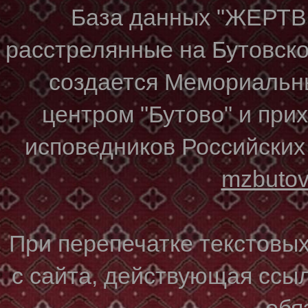
База данных "ЖЕР
расстрелянные на Бутовском
создается Мемориальн
центром "Бутово" и при
исповедников Российских
mzbuto
При перепечатке текстовы
с сайта, действующая ссы
обя