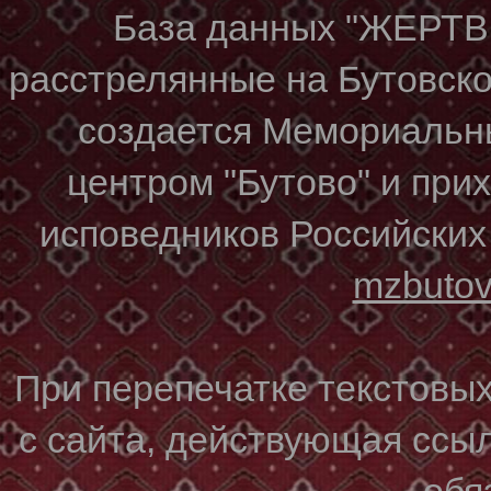
База данных "ЖЕР
расстрелянные на Бутовском
создается Мемориальн
центром "Бутово" и при
исповедников Российских
mzbuto
При перепечатке текстовы
с сайта, действующая ссы
обя