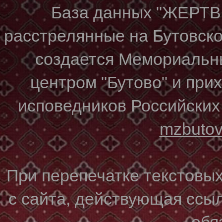
База данных "ЖЕР
расстрелянные на Бутовском
создается Мемориальн
центром "Бутово" и при
исповедников Российских
mzbuto
При перепечатке текстовы
с сайта, действующая ссы
обя