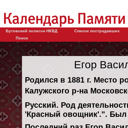
Бутовский полигон НКВД
Список пострадавших
Поиск
Егор Васи
Родился в 1881 г. Место р
Калужского р-на Московск
Русский. Род деятельности
'Красный овощник'.". Бы
Последний раз Егор Васи