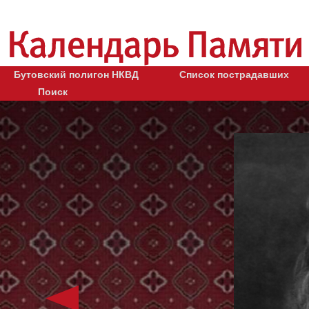
Бутовский полигон НКВД
Список пострадавших
Поиск