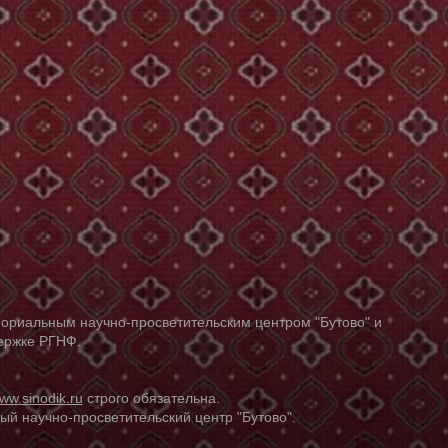
ориальным научно-просветительским центром "Бутово" и
держке РГНФ.
ww.sinodik.ru
строго обязательна.
й научно-просветительский центр "Бутово".