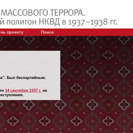
чь проекту
Поиск
ок". Был беспартийным.
лян
14 сентября 1937 г.
на
реступления.