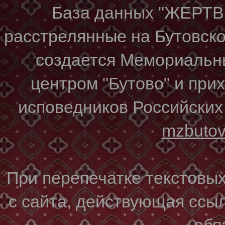
База данных "ЖЕР
расстрелянные на Бутовском
создается Мемориальн
центром "Бутово" и при
исповедников Российских
mzbuto
При перепечатке текстовы
с сайта, действующая ссы
обя