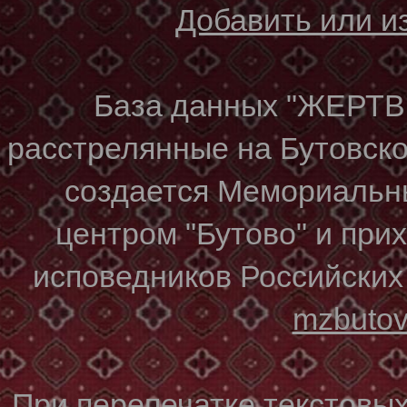
Добавить или 
База данных "ЖЕР
расстрелянные на Бутовском
создается Мемориальн
центром "Бутово" и при
исповедников Российских
mzbuto
При перепечатке текстовы