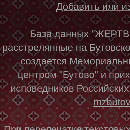
Добавить или 
База данных "ЖЕР
расстрелянные на Бутовском
создается Мемориальн
центром "Бутово" и при
исповедников Российских
mzbuto
При перепечатке текстовы