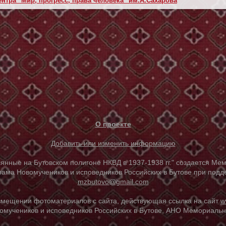
нтра "Мир, прогресс, права человека" им.А.Сахарова
О проекте
Добавить или изменить информацию
е на Бутовском полигоне НКВД в 1937-1938 гг." создается Мем
ама Новомучеников и исповедников Российских в Бутове при под
mzbutovo@gmail.com
азмещении фотоматериалов с сайта, действующая ссылка на сайт
w
омучеников и исповедников Российских в Бутове, АНО Мемориальны