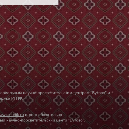
ориальным научно-просветительским центром "Бутово" и
держке РГНФ.
ww.sinodik.ru
строго обязательна.
й научно-просветительский центр "Бутово".