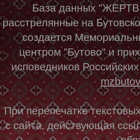
База данных "ЖЕР
расстрелянные на Бутовском
создается Мемориальн
центром "Бутово" и при
исповедников Российских
mzbuto
При перепечатке текстовы
с сайта, действующая ссы
обя