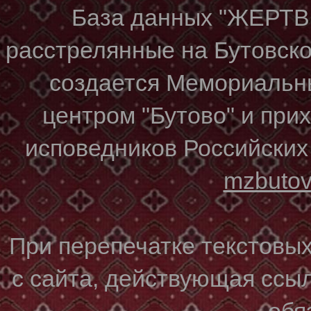
База данных "ЖЕР
расстрелянные на Бутовском
создается Мемориальн
центром "Бутово" и при
исповедников Российских
mzbuto
При перепечатке текстовы
с сайта, действующая ссы
обя