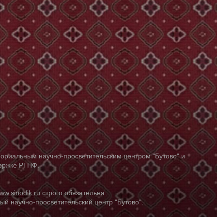
ориальным научно-просветительским центром "Бутово" и
держке РГНФ.
ww.sinodik.ru
строго обязательна.
й научно-просветительский центр "Бутово".