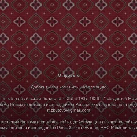
О проекте
Добавить или изменить информацию
е на Бутовском полигоне НКВД в 1937-1938 гг." создается Мем
ама Новомучеников и исповедников Российских в Бутове при под
mzbutovo@gmail.com
азмещении фотоматериалов с сайта, действующая ссылка на сайт
w
омучеников и исповедников Российских в Бутове, АНО Мемориальны